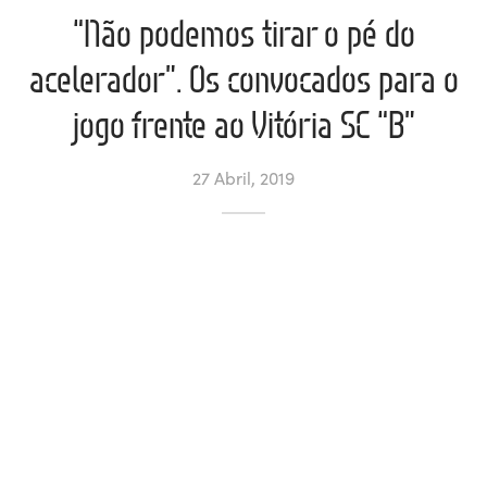
“Não podemos tirar o pé do
ltados
ade
l de Denúncias
acelerador”. Os convocados para o
alações
actos
jogo frente ao Vitória SC “B”
identes
27 Abril, 2019
ão