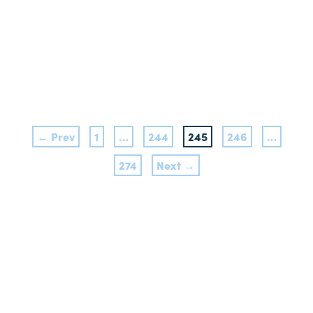
← Prev
1
…
244
245
246
…
274
Next →