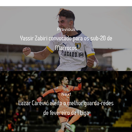
Previous
Yassir Zabiri convocado para os sub-20 de
Marrocos
Next
Lazar Carević eleito o melhor guarda-redes
de fevereiro da I Liga