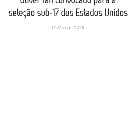
seleção sub-17 dos Estados Unidos
ltados
ade
l de Denúncias
17 Março, 2025
alações
actos
identes
ão