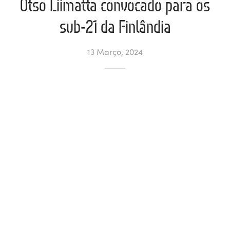
Otso Liimatta convocado para os
sub-21 da Finlândia
ltados
ade
l de Denúncias
alações
actos
13 Março, 2024
identes
ão