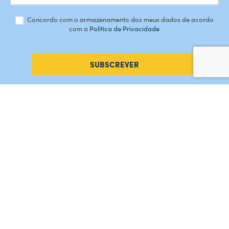
Concordo com o armazenamento dos meus dados de acordo
com a
Política de Privacidade
SUBSCREVER
#AMORDEPERDICAO
Como chegar
Contacte-nos