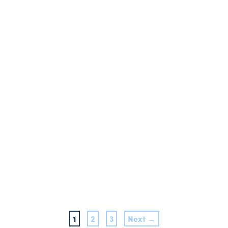
1
2
3
Next →