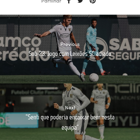
Partilhar
Previous
Sub-23: Jogo com Leixões SC adiado
Next
"Senti que poderia encaixar bem nesta
equipa"