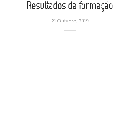
Resultados da formação
ltados
ade
l de Denúncias
21 Outubro, 2019
alações
actos
identes
ão