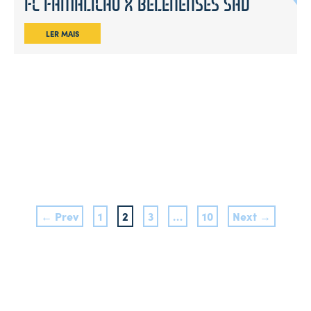
FC FAMALICÃO X BELENENSES SAD
LER MAIS
← Prev
1
2
3
…
10
Next →