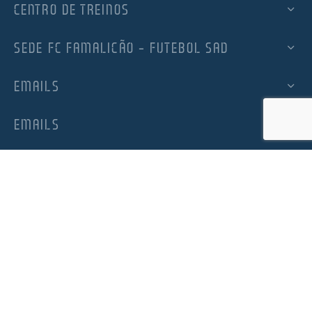
CENTRO DE TREINOS
SEDE FC FAMALICÃO – FUTEBOL SAD
EMAILS
EMAILS
SUBSCREVA A NEWSLETTER OFICIAL DO FC
FAMALICÃO
Subscrição