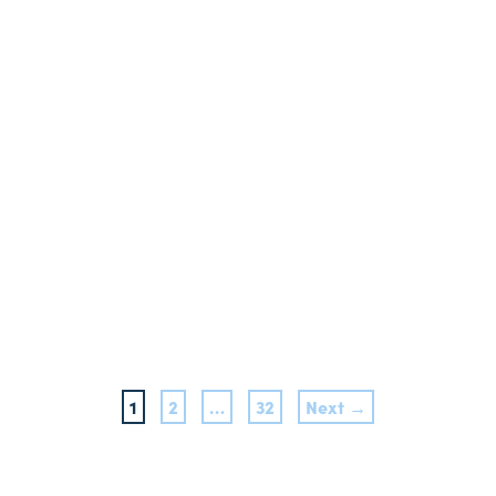
1
2
…
32
Next →