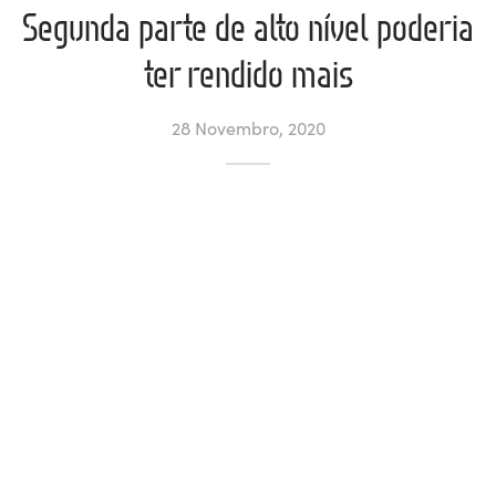
Segunda parte de alto nível poderia
ltados
ade
l de Denúncias
ter rendido mais
alações
actos
28 Novembro, 2020
identes
ão