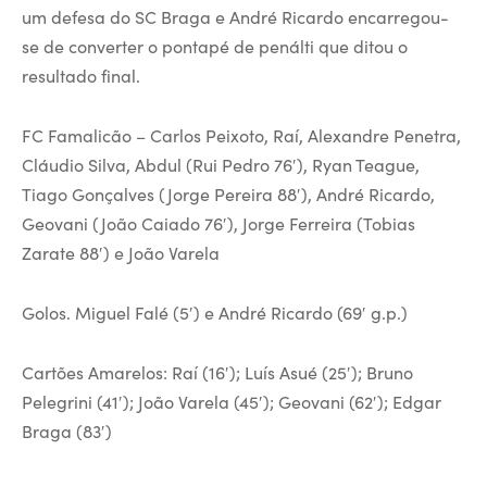
um defesa do SC Braga e André Ricardo encarregou-
se de converter o pontapé de penálti que ditou o
resultado final.
FC Famalicão – Carlos Peixoto, Raí, Alexandre Penetra,
Cláudio Silva, Abdul (Rui Pedro 76′), Ryan Teague,
Tiago Gonçalves (Jorge Pereira 88′), André Ricardo,
Geovani (João Caiado 76′), Jorge Ferreira (Tobias
Zarate 88′) e João Varela
Golos. Miguel Falé (5′) e André Ricardo (69′ g.p.)
Cartões Amarelos: Raí (16′); Luís Asué (25′); Bruno
Pelegrini (41′); João Varela (45′); Geovani (62′); Edgar
Braga (83′)