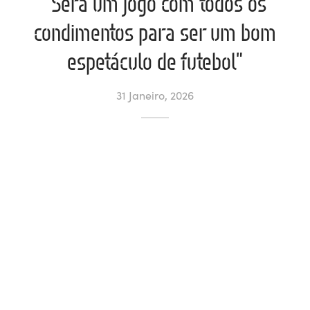
“Será um jogo com todos os
condimentos para ser um bom
ltados
ade
l de Denúncias
espetáculo de futebol”
alações
actos
31 Janeiro, 2026
identes
ão