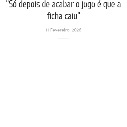
“Só depois de acabar o jogo é que a
ltados
ade
l de Denúncias
ficha caiu”
alações
actos
11 Fevereiro, 2026
identes
ão