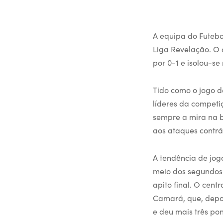
A equipa do Futebo
Liga Revelação. O 
por 0-1 e isolou-se
Tido como o jogo de
líderes da competi
sempre a mira na b
aos ataques contrá
A tendência de jog
meio dos segundos 
apito final. O cent
Camará, que, depoi
e deu mais três po