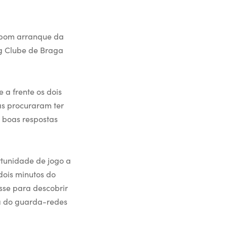
o bom arranque da
ng Clube de Braga
 a frente os dois
as procuraram ter
 boas respostas
rtunidade de jogo a
dois minutos do
asse para descobrir
ra do guarda-redes