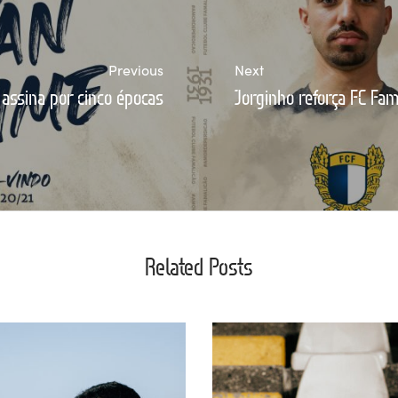
Previous
Next
 assina por cinco épocas
Jorginho reforça FC Fam
Related Posts