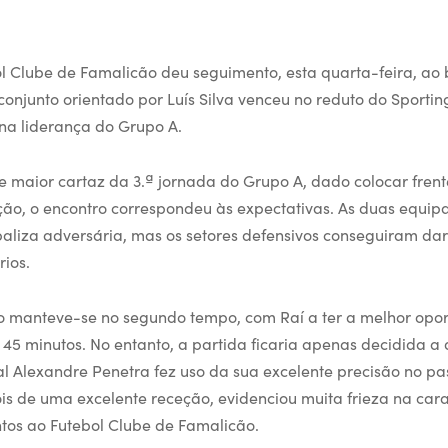
l Clube de Famalicão deu seguimento, esta quarta-feira, a
conjunto orientado por Luís Silva venceu no reduto do Sporti
 na liderança do Grupo A.
 maior cartaz da 3.ª jornada do Grupo A, dado colocar frente
ção, o encontro correspondeu às expectativas. As duas equip
aliza adversária, mas os setores defensivos conseguiram dar
rios.
o manteve-se no segundo tempo, com Raí a ter a melhor opo
45 minutos. No entanto, a partida ficaria apenas decidida a 
ral Alexandre Penetra fez uso da sua excelente precisão no p
s de uma excelente receção, evidenciou muita frieza na ca
ntos ao Futebol Clube de Famalicão.