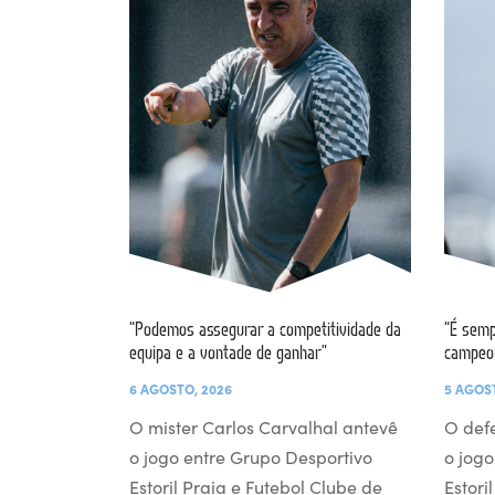
“Podemos assegurar a competitividade da
“É semp
equipa e a vontade de ganhar”
campeo
6 AGOSTO, 2026
5 AGOS
O mister Carlos Carvalhal antevê
O def
o jogo entre Grupo Desportivo
o jogo
Estoril Praia e Futebol Clube de
Estori