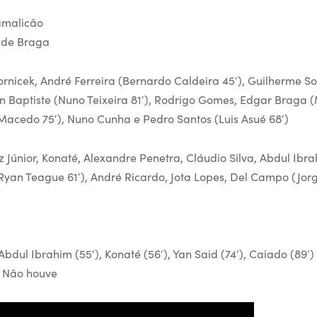
amalicão
 de Braga
rnicek, André Ferreira (Bernardo Caldeira 45′), Guilherme So
n Baptiste (Nuno Teixeira 81′), Rodrigo Gomes, Edgar Braga (
Macedo 75′), Nuno Cunha e Pedro Santos (Luis Asué 68′)
 Júnior, Konaté, Alexandre Penetra, Cláudio Silva, Abdul Ibra
Ryan Teague 61′), André Ricardo, Jota Lopes, Del Campo (Jorge
bdul Ibrahim (55′), Konaté (56′), Yan Said (74′), Caiado (89′) 
: Não houve