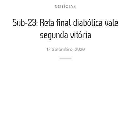
NOTÍCIAS
ltados
ade
l de Denúncias
Sub-23: Reta final diabólica vale
alações
actos
segunda vitória
identes
17 Setembro, 2020
ão