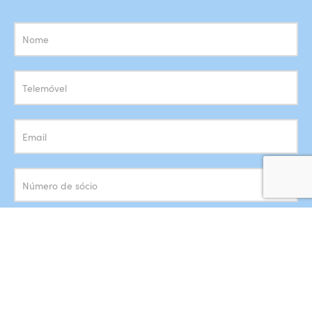
Subscrição
Newsletter
Concordo com o armazenamento dos meus dados de acordo
com a
Política de Privacidade
SUBSCREVER