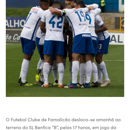
O Futebol Clube de Famalicão desloca-se amanhã ao
terreno do SL Benfica “B”, pelas 17 horas, em jogo da