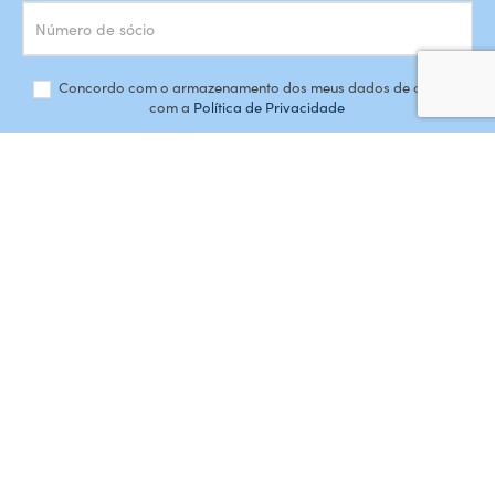
Concordo com o armazenamento dos meus dados de acordo
com a
Política de Privacidade
SUBSCREVER
#AMORDEPERDICAO