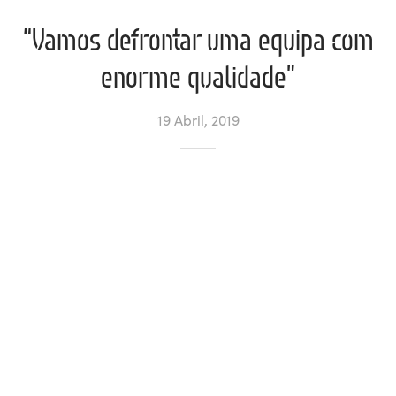
“Vamos defrontar uma equipa com
ltados
ade
l de Denúncias
enorme qualidade”
alações
actos
19 Abril, 2019
identes
ão