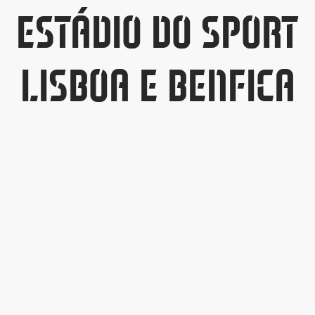
ESTÁDIO DO SPORT
ltados
ade
l de Denúncias
LISBOA E BENFICA
alações
actos
identes
ão