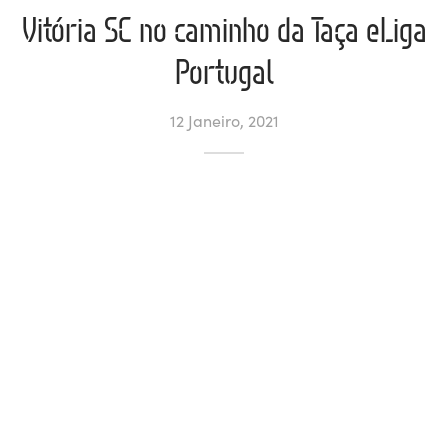
Vitória SC no caminho da Taça eLiga
ltados
ade
l de Denúncias
Portugal
alações
actos
12 Janeiro, 2021
identes
ão