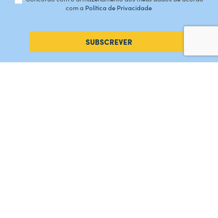
com a
Política de Privacidade
SUBSCREVER
#AMORDEPERDICAO
Como chegar
Contacte-nos
Acreditações