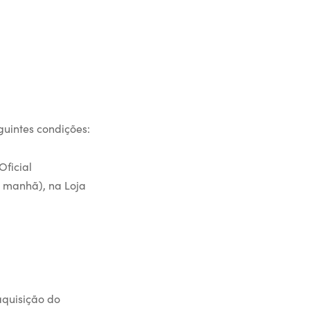
guintes condições:
Oficial
a manhã), na Loja
aquisição do