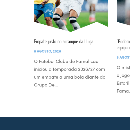
Empate justo no arranque da I Liga
“Podemo
equipa 
8 AGOSTO, 2026
6 AGOS
O Futebol Clube de Famalicão
O mist
iniciou a temporada 2026/27 com
o jogo
um empate a uma bola diante do
Estori
Grupo De…
Fama