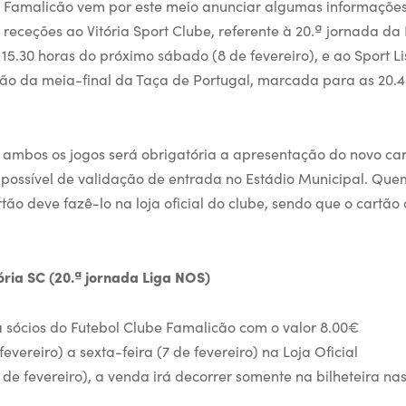
 Famalicão vem por este meio anunciar algumas informações
 receções ao Vitória Sport Clube, referente à 20.ª jornada da
5.30 horas do próximo sábado (8 de fevereiro), e ao Sport Li
mão da meia-final da Taça de Portugal, marcada para as 20.45
 ambos os jogos será obrigatória a apresentação do novo cart
 possível de validação de entrada no Estádio Municipal. Qu
tão deve fazê-lo na loja oficial do clube, sendo que o cartão
ória SC (20.ª jornada Liga NOS)
a sócios do Futebol Clube Famalicão com o valor 8.00€
fevereiro) a sexta-feira (7 de fevereiro) na Loja Oficial
de fevereiro), a venda irá decorrer somente na bilheteira na