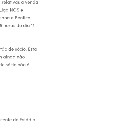
 relativas à venda
 Liga NOS e
sboa e Benfica,
 horas do dia 11
ão de sócio. Esta
em ainda não
 de sócio não é
scente do Estádio