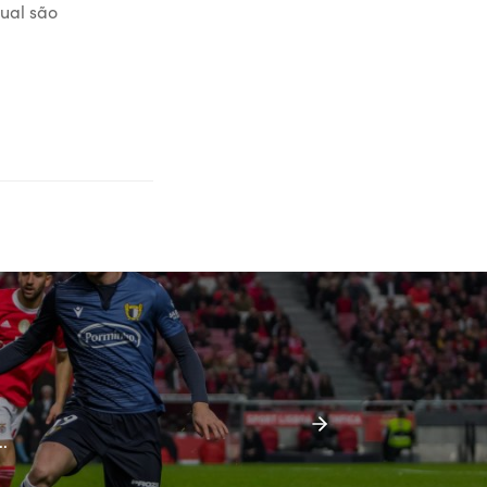
ual são
.