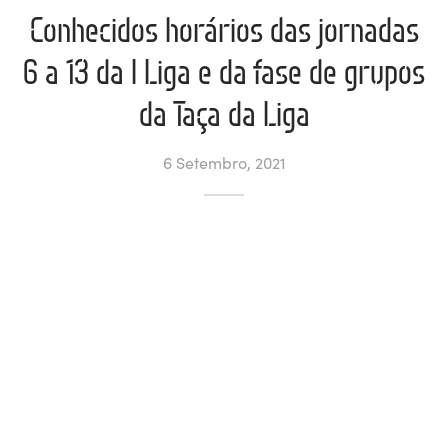
Conhecidos horários das jornadas
ltados
ade
l de Denúncias
6 a 13 da I Liga e da fase de grupos
alações
actos
da Taça da Liga
identes
6 Setembro, 2021
ão