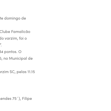
ste domingo de
l Clube Famalicão
o varzim, foi o
.
34 pontos. O
15, no Municipal de
rzim SC, pelas 11.15
endes 75´), Filipe