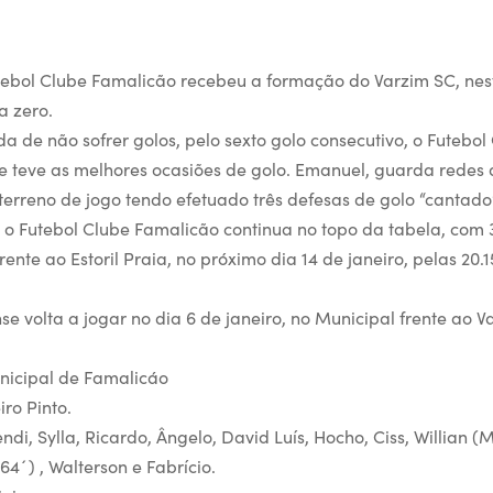
utebol Clube Famalicão recebeu a formação do Varzim SC, ne
 zero.
a de não sofrer golos, pelo sexto golo consecutivo, o Futebo
e teve as melhores ocasiões de golo. Emanuel, guarda redes d
terreno de jogo tendo efetuado três defesas de golo “cantado”
 o Futebol Clube Famalicão continua no topo da tabela, com 
rente ao Estoril Praia, no próximo dia 14 de janeiro, pelas 20.
e volta a jogar no dia 6 de janeiro, no Municipal frente ao Va
nicipal de Famalicáo
iro Pinto.
di, Sylla, Ricardo, Ângelo, David Luís, Hocho, Ciss, Willian (M
64´) , Walterson e Fabrício.