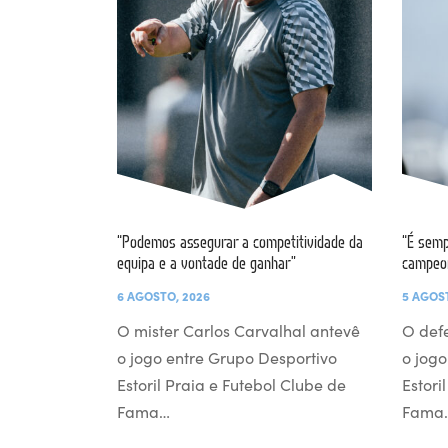
“Podemos assegurar a competitividade da
“É semp
equipa e a vontade de ganhar”
campeo
6 AGOSTO, 2026
5 AGOS
O mister Carlos Carvalhal antevê
O def
o jogo entre Grupo Desportivo
o jogo
Estoril Praia e Futebol Clube de
Estori
Fama…
Fama