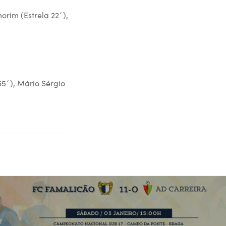
orim (Estrela 22´),
(65´), Mário Sérgio