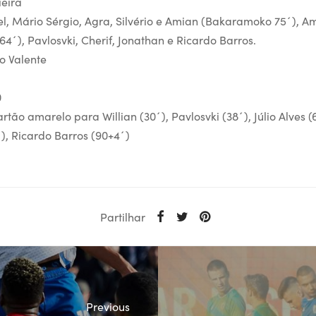
ieira
l, Mário Sérgio, Agra, Silvério e Amian (Bakaramoko 75´), Am
(64´), Pavlosvki, Cherif, Jonathan e Ricardo Barros.
o Valente
0
artão amarelo para Willian (30´), Pavlosvki (38´), Júlio Alves 
), Ricardo Barros (90+4´)
Partilhar
Previous