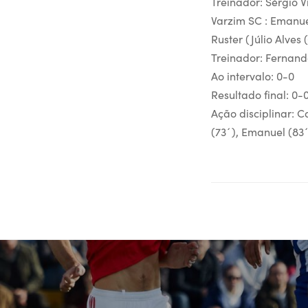
Treinador: Sérgio V
Varzim SC : Emanue
Ruster (Júlio Alves 
Treinador: Fernand
Ao intervalo: 0-0
Resultado final: 0-
Ação disciplinar: C
(73´), Emanuel (83´