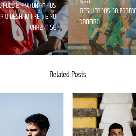
Next
 FOCO É A VITÓRIA" - OS
RESULTADOS DA FORMAÇ
A O DESAFIO FRENTE AO
JANEIRO
VARZIM SC
Related Posts