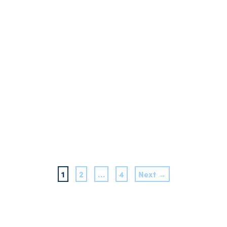
1
2
…
4
Next →