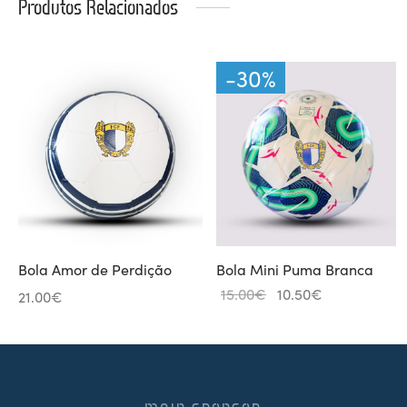
Produtos Relacionados
-
30
%
Bola Amor de Perdição
Bola Mini Puma Branca
O
O
15.00
€
10.50
€
21.00
€
preço
preço
original
atual
era:
é:
15.00€.
10.50€.