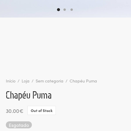
ltados
ade
l de Denúncias
alações
actos
identes
ão
Início
/
Loja
/
Sem categoria
/
Chapéu Puma
Chapéu Puma
30.00
€
Out of Stock
Esgotado