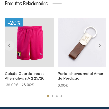
Produtos Relacionados
-
20
%
Calção Guarda-redes
Porta-chaves metal Amor
Alternativo n.º 2 25/26
de Perdição
O
O
35.00
€
28.00
€
8.00
€
preço
preço
original
atual é:
era:
28.00€.
35.00€.