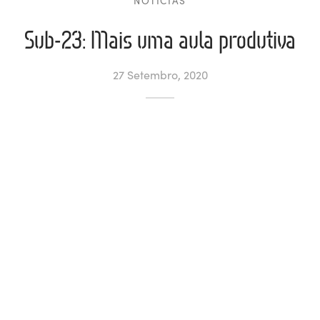
NOTÍCIAS
ltados
ade
l de Denúncias
Sub-23: Mais uma aula produtiva
alações
actos
27 Setembro, 2020
identes
ão