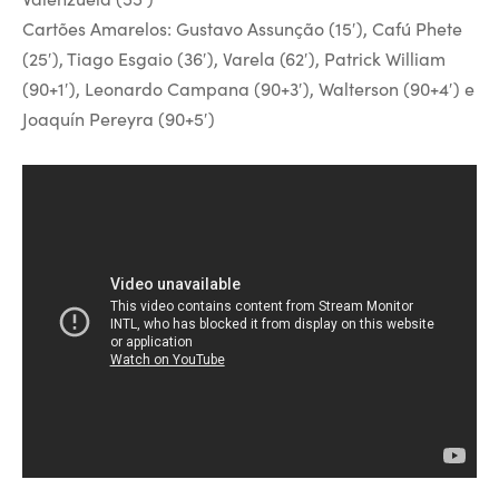
Cartões Amarelos: Gustavo Assunção (15′), Cafú Phete
(25′), Tiago Esgaio (36′), Varela (62′), Patrick William
(90+1′), Leonardo Campana (90+3′), Walterson (90+4′) e
Joaquín Pereyra (90+5′)