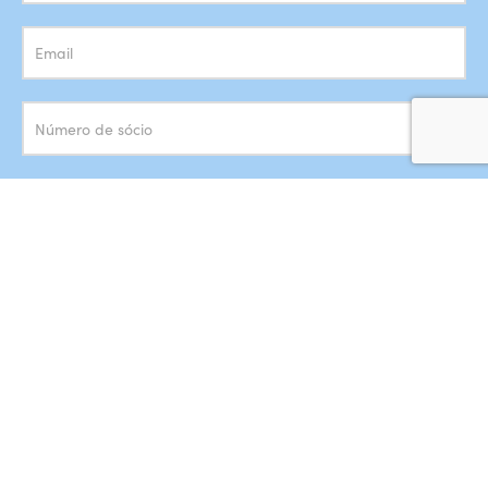
Concordo com o armazenamento dos meus dados de acordo
com a
Política de Privacidade
SUBSCREVER