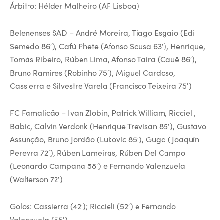
Árbitro: Hélder Malheiro (AF Lisboa)
Belenenses SAD – André Moreira, Tiago Esgaio (Edi
Semedo 86′), Cafú Phete (Afonso Sousa 63′), Henrique,
Tomás Ribeiro, Rúben Lima, Afonso Taira (Cauê 86′),
Bruno Ramires (Robinho 75′), Miguel Cardoso,
Cassierra e Silvestre Varela (Francisco Teixeira 75′)
FC Famalicão – Ivan Zlobin, Patrick William, Riccieli,
Babic, Calvin Verdonk (Henrique Trevisan 85′), Gustavo
Assunção, Bruno Jordão (Lukovic 85′), Guga (Joaquín
Pereyra 72′), Rúben Lameiras, Rúben Del Campo
(Leonardo Campana 58′) e Fernando Valenzuela
(Walterson 72′)
Golos: Cassierra (42′); Riccieli (52′) e Fernando
Valenzuela (55′)