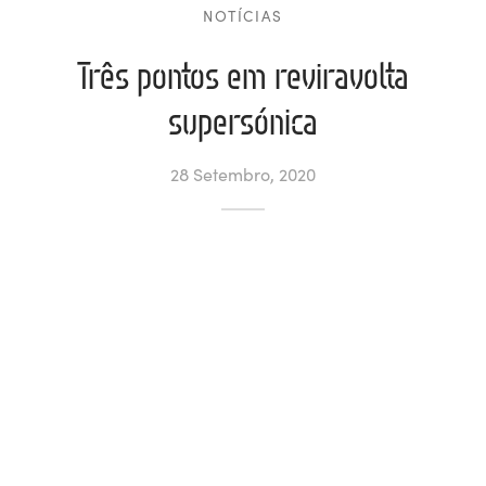
NOTÍCIAS
ltados
ade
l de Denúncias
Três pontos em reviravolta
alações
actos
supersónica
identes
28 Setembro, 2020
ão