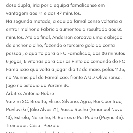
dose dupla, iria por a equipa famalicense em
vantagem aos 41 e aos 47 minutos.
Na segunda metade, a equipa famalicense voltaria a
entrar melhor e Fabricio aumentou a resultado aos 65
minutos. Até ao final, Anderson coroava uma exibição
de encher o olho, fazendo o terceiro golo da conta
pessoal, o quarto para o FC Famalicão, aos 86 minutos
6 jogos, 6 vitórias para Carlos Pinto ao comando do FC
Famalicão que volta a jogar dia 12 de maio, pelas 11.15,
no Munnicipal de Famalicão, frente À UD Oliveirense.
Jogo no estádio do Varzim SC
Árbitro: António Nobre
Varzim SC: Broetto, Elizio, Silvério, Agra, Rui Coentrão,
Pavlovski (Júlio Alves 71), Vasco Rocha (Emanuel Novo
13), Estrela, Nelsinho, R. Barros e Rui Pedro (Payne 45).
Treinador: César Peixoto
FC Famalicão: Defendi, Victor Garcia, Ricardo, Luís