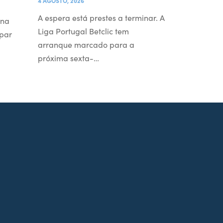
4 AGOSTO, 2026
A espera está prestes a terminar. A
 na
Liga Portugal Betclic tem
par
arranque marcado para a
próxima sexta-…