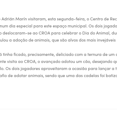
e Adrián Marín visitaram, esta segunda-feira, o Centro de Re
um dia especial para este espaço municipal. Os dois jogado
 deslocaram-se ao CROA para celebrar o Dia do Animal, dur
lou a adoção de animais, que são alvos dos mais invejáveis
á tinha ficado, precisamente, deliciado com a ternura de um 
nte visita ao CROA, o avançado adotou um cão, desejando q
o. Os dois jogadores aproveitaram a ocasião para lançar a 
afio de adotar animais, sendo que uma das cadelas foi bati