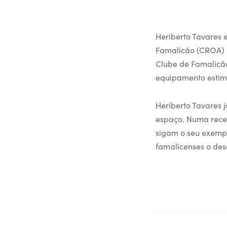
Heriberto Tavares 
Famalicão (CROA) n
Clube de Famalicão
equipamento estimu
Heriberto Tavares j
espaço. Numa rece
sigam o seu exempl
famalicenses o des