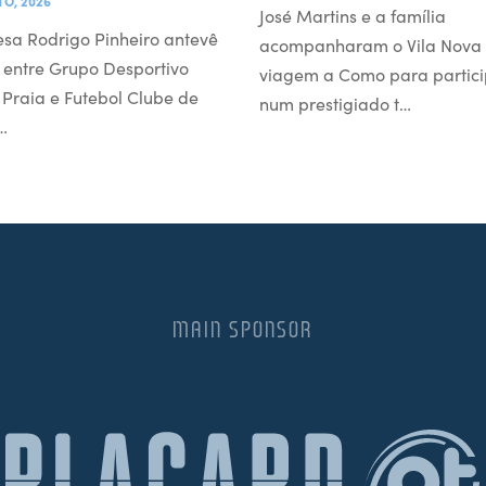
TO, 2026
José Martins e a família
esa Rodrigo Pinheiro antevê
acompanharam o Vila Nova
 entre Grupo Desportivo
viagem a Como para partici
l Praia e Futebol Clube de
num prestigiado t…
…
MAIN SPONSOR