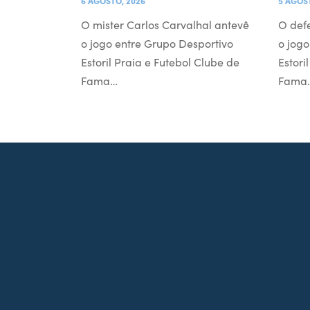
6 AGOSTO, 2026
5 AGOS
O mister Carlos Carvalhal antevê
O def
o jogo entre Grupo Desportivo
o jogo
Estoril Praia e Futebol Clube de
Estori
Fama…
Fama