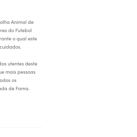
colha Animal de
res do Futebol
ante o qual este
 cuidados.
dos utentes deste
ue mais pessoas
todos os
zada de Fama.